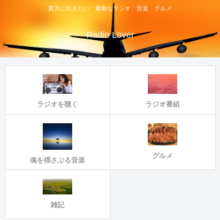
貴方に伝えたい 素敵なラジオ 音楽 グルメ
Radio Lover
ラジオ番組
ラジオを聴く
グルメ
魂を揺さぶる音楽
雑記