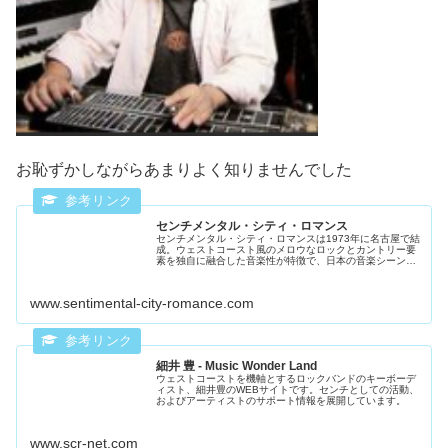
お恥ずかしながらあまりよく知りませんでした
センチメンタル・シティ・ロマンス
センチメンタル・シティ・ロマンスは1973年に名古屋で結
成。ウェストコースト風のメロウなロックとカントリー要
素を独自に融合した音楽性が特徴で、日本の音楽シーンに
新たな風をもたらす。50年にわたる活動を通じて、日本の
ロック音楽シーンにおける重...
www.sentimental-city-romance.com
細井 豊 - Music Wonder Land
ウェストコーストを機軸とするロックバンドのキーボーデ
ィスト、細井豊のWEBサイトです。センチとしての活動、
およびアーティストのサポート情報を展開しています。
www.scr-net.com