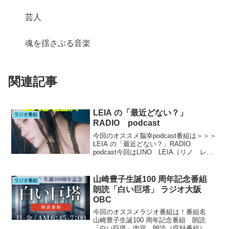
芸人
魂を揺さぶる音楽
関連記事
LEIA の「最近どない？」
ラジオ番組
RADIO podcast
今回のオススメ脳幸podcast番組は＞＞＞
LEIA の「最近どない？」RADIO
podcast今回はLINO LEIA（リノ レイ
ア）さんのPodcastをご紹介させていただ
きます兵庫県出身、英語堪能なシンガー
ソングライターでありラ...
山崎豊子生誕100 周年記念番組
ラジオ番組
朗読「白い巨塔」 ラジオ大阪
OBC
今回のオススメラジオ番組は！番組名
山崎豊子生誕100 周年記念番組 朗読
「白い巨塔」内容 朗読（収録番組）放