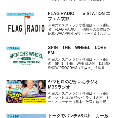
送局ラジオ大阪OBC 月～金 6：45～
7：00出演者和田麻実子 さん ラジオ大
阪アナウンサー・ナビゲーター実家はお
FLAG RADIO α-STATION エ
シンガーソングライター
寿司屋さんらし...
フエム京都
今回のオススメラジオ番組は＞＞＞番組
名 FLAG RADIO 偶数月の金曜日の
EGO-WRAPPIN‘内容 トーク&オススメ
選曲on-air（収録番組）放送局α-STATION
エフエム京都毎週⽉曜⽇-金曜⽇
21:00~22:00出演者...
SPIN THE WHEEL LOVE
ラジオ番組
FM
今回のオススメラジオ番組は＞＞＞番組
名 SPIN THE WHEEL内容 DJ MIX
SHOW PROGRAM（生放送）放送局
LOVE FM （福岡 他で聴けます）毎
週土曜日 16：00～19：00 番組ページ
兄弟番組として下記もあるよう...
ヤマヒロのぴかいちラジオ
ラジオ番組
MBSラジオ
今回のオススメラジオ番組は＞＞＞番組
名 ヤマヒロのぴかいちラジオ内容 ト
ーク＆コーナー（基本生放送）放送局
MBSラジオ（関西）毎週金曜日 23：00
～24：00出演者山本浩之さん（アナウン
サー）古川圭子さん（MBSアナウンサ
トークでパンチVS武川 月一放
ラジオ番組