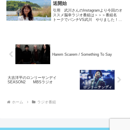
ー）すっちー（吉...
送開始
引用 武川さんのInstagramより今回のオ
ススメ脳幸ラジオ番組は＞＞＞番組名
トークでパンチVS武川 やりました！月
一放送決定内容 スタジオトーク 放送
局MBSラジオ 初回 4/19 19：00～
第二回 5/31 19：00～番組X出...
Harem Scarem / Something To Say
大吉洋平のロンリーサンデイ
SEASON2 MBSラジオ
ホーム
ラジオ番組