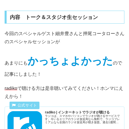
内容 トーク＆スタジオ生セッション
今回のスペシャルゲスト細井豊さんと押尾コータローさん
のスペシャルセッションが
かっちょよかった
あまりにも
ので
記事にしました！
radiko
で聴ける方は是非聴いてみてください！ホンマにえ
えから！
radiko | インターネットでラジオが聴ける
ラジコは、スマホやパソコンでラジオが聴けるサービスで
す。今いるエリアのラジオ放送局なら無料で、ラジコプレ
ミアムなら全国のラジオ放送局が聴き放題。過去1週間以
内に放送された番組を後から聴けるタイムフリー聴取機能
も。