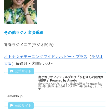
その他ラジオ出演番組
青春ラジメニア(ラジオ関西)
オトナ女子モーニングワイド ハッピー・プラス
（
ラジオ
大阪
）毎週月・火曜9：00～
南かおりオフィシャルブログ「かおりんの関西探
検隊R」 Powered by Ameba
南かおりさんのブログです。最近の記事は「8/8(金)奈良の
西大寺に美味いものあり！イタリアン編（画像あり）」で
す。
ameblo.jp