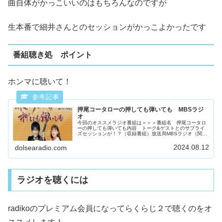
曲自体がかっこいいのはもちろんなのですが
生本番で細井さんとのセッションがかっこよかったです
番組聴き処 ポイント
ホンマに聴いて！
押尾コータローの押しても弾いても MBSラジ
オ
今回のオススメラジオ番組は＞＞＞番組名 押尾コータロ
ーの押しても弾いても内容 トーク&ゲストとのサプライ
ズセッションが！？（収録番組）放送局MBSラジオ（関
西）毎週金曜日 24：10～ 出演者押尾コータローさん
ギタリスト南かおりさん タレ...
2024.08.12
dolsearadio.com
ラジオを聴くには
radikoのプレミアム会員になってらくらじ２で聴くのをオ