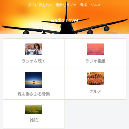
貴方に伝えたい 素敵なラジオ 音楽 グルメ
Radio Lover
ラジオ番組
ラジオを聴く
グルメ
魂を揺さぶる音楽
雑記