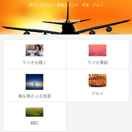
貴方に伝えたい 素敵なラジオ 音楽 グルメ
Radio Lover
ラジオ番組
ラジオを聴く
グルメ
魂を揺さぶる音楽
雑記