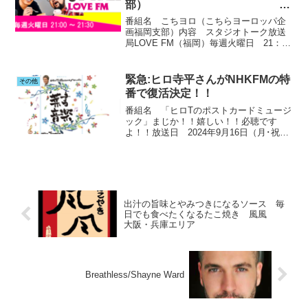
部）
LOVE FM（福岡）
番組名 こちヨロ（こちらヨーロッパ企
画福岡支部）内容 スタジオトーク放送
局LOVE FM（福岡）毎週火曜日 21：00
～出演者石田剛太 (ヨーロッパ企画) 俳
優個人的感想 ヨーロッパ企画情報満載
劇団員の今が聴ける番組聴き処 ポイン
緊急:ヒロ寺平さんがNHKFMの特
その他
ト 京都を...
番で復活決定！！
番組名 「ヒロTのポストカードミュージ
ック」まじか！！嬉しい！！必聴です
よ！！放送日 2024年9月16日（月･祝）
午後3:50 ～ 午後6:00内容 リクエスト番
組 事前にリクエストをハガキで募集
（生放送）放送局NHKFM2024年9月...
出汁の旨味とやみつきになるソース 毎
日でも食べたくなるたこ焼き 風風
大阪・兵庫エリア
Breathless/Shayne Ward