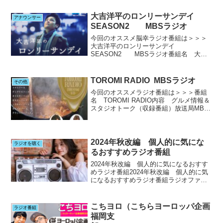
京都ラジオ 毎週月曜日 19：30～
他 静岡SBSラジオ 毎週月曜日 18...
大吉洋平のロンリーサンデイ
アナウンサー
SEASON2 MBSラジオ
今回のオススメ脳幸ラジオ番組は＞＞＞
大吉洋平のロンリーサンデイ
SEASON2 MBSラジオ番組名 大吉
洋平のロンリーサンデイ SEASON2
スタート！内容 スタジオトーク 月一
回放送広告放送局MBSラジオ 初回放送
TOROMI RADIO MBSラジオ
その他
11/24 次回放...
今回のオススメラジオ番組は＞＞＞番組
名 TOROMI RADIO内容 グルメ情報＆
スタジオトーク（収録番組）放送局MBS
ラジオ（関西）毎週日曜日16：30～出演
者本郷 義浩さん 毎日放送 制作局エ
グゼクティブ兼 テレビ チーフプロデュー
サ...
2024年秋改編 個人的に気にな
ラジオを聴く
るおすすめラジオ番組
2024年秋改編 個人的に気になるおすす
めラジオ番組2024年秋改編 個人的に気
になるおすすめラジオ番組ラジオファン
の皆さん改編はとっても気になりますよ
ねチェックも大変です！！でも初回放送
からしっかりチェックできますよう
こちヨロ（こちらヨーロッパ企画
ラジオ番組
に！！MBSラジオ ...
福岡支