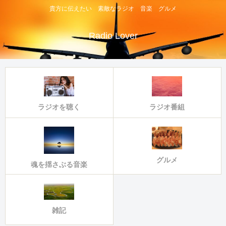
貴方に伝えたい 素敵なラジオ 音楽 グルメ
Radio Lover
ラジオ番組
ラジオを聴く
グルメ
魂を揺さぶる音楽
雑記