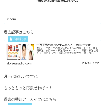
https://x.com/masao1179?s=20
x.com
過去記事はこちら
中西正男のエラいすんまへん MBSラジオ
番組名 中西正男のエラいすんまへん内容 トーク（月１
回放送 次回7/29）放送局MBSラジオ （関西）放送は月
１回 月によって日は違います次回は7/29 18：00～
20：55元々はナイターオフの時に毎週放送があったのです
が今は月１回みなさ...
2024.07.22
dolsearadio.com
月一は寂しいですね
もっともっと応援せねばっ！
過去の番組アーカイブはこちら