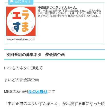
中西正男のエラいすんまへん。
通り一遍の芸能情報や下品な話は致しません。芸人を中心
に数千組の芸能人を取材し、丸裸にしてきた芸能記者・中
西正男が、初の冠番組で“正味の話”を赤裸々にさらけ出し
ます。聴いたあと、すぐ聴き直したくなる、味のよ～～う
しゅんだラジオ番組です。色んな...
www.youtube.com
次回番組の募集ネタ 夢会議企画
いつものネタに加えて
まいどの夢会議企画
MBSの秋恒例
ラジオ祭り
にて
「中西正男のエラいすんまへん」が出演する事になった暁