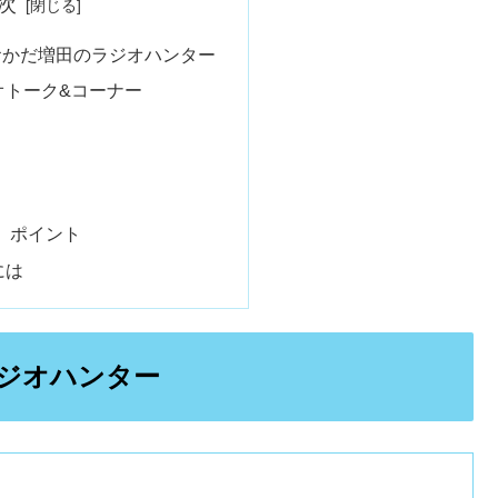
次
おかだ増田のラジオハンター
オトーク&コーナー
想
処 ポイント
には
ジオハンター