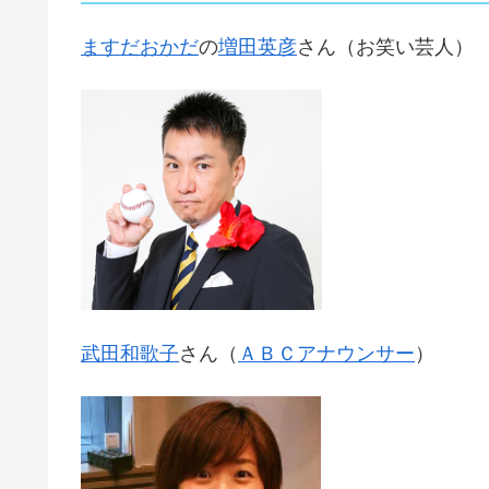
ますだおかだ
の
増田英彦
さん（お笑い芸人）
武田和歌子
さん（
ＡＢＣアナウンサー
）