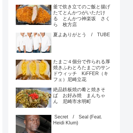
釜で炊き立てのご飯と揚げ
たてとんかつがいただけ
る とんかつ神楽坂 さく
ら 枚方店
夏よありがとう / TUBE
たまご４個分で作られる厚
焼きふわとろたまごのサン
ドウィッチ KiFFER（キ
フェ）尼崎立花
絶品鉄板焼の肴と焼きそ
ば お好み焼 まんちゃ
ん 尼崎市水明町
Secret / Seal (Feat.
Heidi Klum)