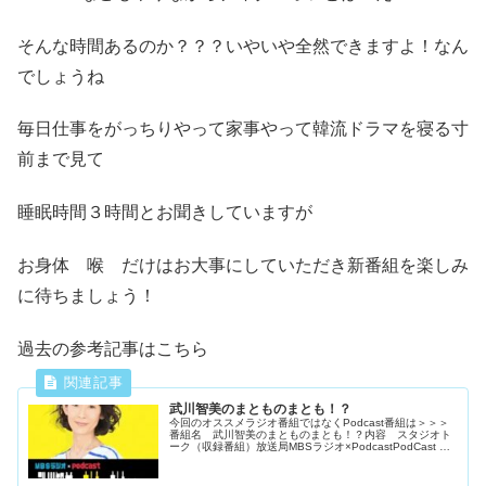
そんな時間あるのか？？？いやいや全然できますよ！なん
でしょうね
毎日仕事をがっちりやって家事やって韓流ドラマを寝る寸
前まで見て
睡眠時間３時間とお聞きしていますが
お身体 喉 だけはお大事にしていただき新番組を楽しみ
に待ちましょう！
過去の参考記事はこちら
武川智美のまとものまとも！？
今回のオススメラジオ番組ではなくPodcast番組は＞＞＞
番組名 武川智美のまとものまとも！？内容 スタジオト
ーク（収録番組）放送局MBSラジオ×PodcastPodCast
毎月１～４週の土曜日 21時～配信第１・第３土曜日は
「基本リス...