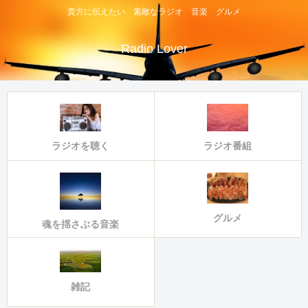
貴方に伝えたい 素敵なラジオ 音楽 グルメ
Radio Lover
ラジオ番組
ラジオを聴く
グルメ
魂を揺さぶる音楽
雑記