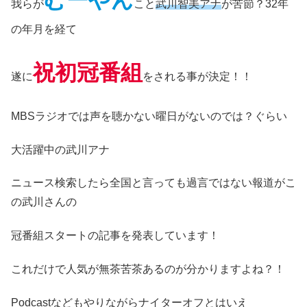
むーやん
我らが
こと
武川智美アナ
が苦節？32年
の年月を経て
祝初冠番組
遂に
をされる事が決定！！
MBSラジオでは声を聴かない曜日がないのでは？ぐらい
大活躍中の武川アナ
ニュース検索したら全国と言っても過言ではない報道がこ
の武川さんの
冠番組スタートの記事を発表しています！
これだけで人気が無茶苦茶あるのが分かりますよね？！
Podcastなどもやりながらナイターオフとはいえ