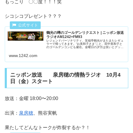
もっこり 〇〇度！！！笑
シコシコプレゼント？？？
鶴光の噂のゴールデンリクエスト | ニッポン放送
ラジオAM1242+FM93
レジェンドパーソナリティ、笑福亭鶴光がまたまたレギュ
ラーで帰ってきます。“お美和子さま”こと、田中美和子と
のゴールデンコンビも健在。金曜日の夕方は笑いとグッド
ミュージックをお届けします。メールの場合はこちら
tsuruko@12...
www.1242.com
ニッポン放送 泉房穂の情熱ラジオ 10月4
日（金）スタート
放送：金曜 18:00〜20:00
出演：
泉房穂
、熊谷実帆
果たしてどんなトークが炸裂するか？！