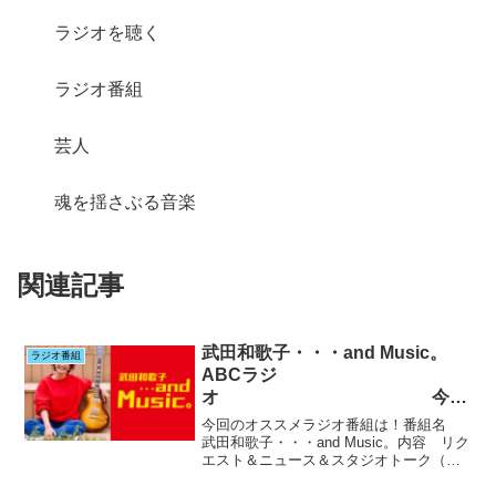
ラジオを聴く
ラジオ番組
芸人
魂を揺さぶる音楽
関連記事
武田和歌子・・・and Music。
ラジオ番組
ABCラジ
オ 今月
一杯で和歌ちゃんがこの番組を御
今回のオススメラジオ番組は！番組名
卒業…
武田和歌子・・・and Music。内容 リク
エスト＆ニュース＆スタジオトーク（生
放送）放送局ABCラジオ 毎週日曜日
AM10:00～出演者武田和歌子さん ABC