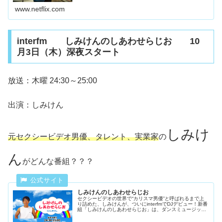
www.netflix.com
interfm しみけんのしあわせらじお 10
月3日（木）深夜スタート
放送：木曜 24:30～25:00
出演：しみけん
しみけ
元セクシービデオ男優、タレント、実業家
の
ん
がどんな番組？？？
しみけんのしあわせらじお
セクシービデオの世界で“カリスマ男優”と呼ばれるまで上
り詰めた、しみけんが、ついにinterfmでDJデビュー！新番
組「しみけんのしあわせらじお」は、ダンスミュージック
にも造詣が深いしみけんの極上選曲＆あたたかいトーク
で、しあわせを“感じち...