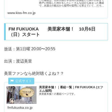
この番組は、山岸久朗が学生時代を謳歌した神戸が好きで
神戸に特化した何かをしたい！そんな話から始まった番組
で…弁護士の観点から疑問や質問にも答えていく…だろう
とした番組です。
www.kiss-fm.co.jp
FM FUKUOKA 美里家本舗！ 10月6日
（日）スタート
放送：第1日曜 20:00〜20:55
出演：渡辺美里
美里ファンなら絶対聴くよね？？
美里家本舗！｜番組一覧｜FM FUKUOKA (エフ
エム福岡)
美里家本舗！の番組ページです。
fmfukuoka.co.jp