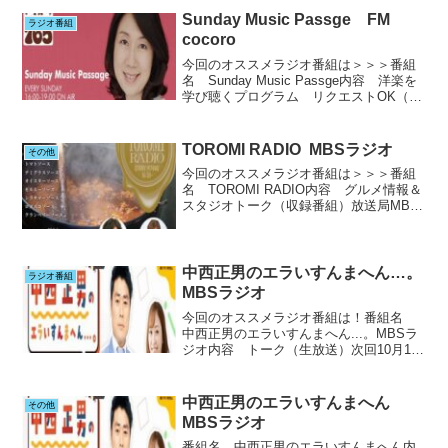
アナウンサー個人的感想 この番組をな
Sunday Music Passge FM
ラジオ番組
んで...
cocoro
今回のオススメラジオ番組は＞＞＞番組
名 Sunday Music Passge内容 洋楽を
学び聴くプログラム リクエストOK（生
放送）放送局FM cocoro 毎週日曜日
16:00～生放送です出演者山添まりさん
（DJ）その他ラジオ出演番...
TOROMI RADIO MBSラジオ
その他
今回のオススメラジオ番組は＞＞＞番組
名 TOROMI RADIO内容 グルメ情報＆
スタジオトーク（収録番組）放送局MBS
ラジオ（関西）毎週日曜日16：30～出演
者本郷 義浩さん 毎日放送 制作局エ
グゼクティブ兼 テレビ チーフプロデュー
サ...
中西正男のエラいすんまへん…。
ラジオ番組
MBSラジオ
今回のオススメラジオ番組は！番組名
中西正男のエラいすんまへん...。MBSラ
ジオ内容 トーク（生放送）次回10月11
日（金）17：54～放送局MBSラジオ
来月は10月11日（金）17：54～放送予定
番組サイトはこちら詳細はこちら確認
中西正男のエラいすんまへん
その他
が...
MBSラジオ
番組名 中西正男のエラいすんまへん内