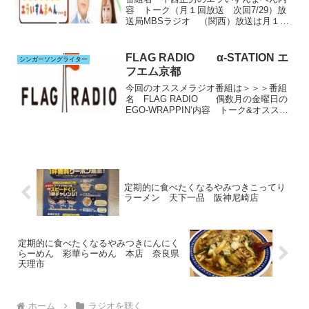
容 トーク（月１回放送 次回7/29）放
送局MBSラジオ （関西）放送は月１
回 月によって日は違います次回は
7/29 18：00～20：55元々はナイターオ
フの時に毎週放送があったのですが今は
FLAG RADIO α-STATION エ
シンガーソングライター
月１回みなさ...
フエム京都
今回のオススメラジオ番組は＞＞＞番組
名 FLAG RADIO 偶数月の金曜日の
EGO-WRAPPIN‘内容 トーク&オススメ
選曲on-air（収録番組）放送局α-STATION
エフエム京都毎週⽉曜⽇-金曜⽇
21:00~22:00出演者...
定期的に食べたくなるやみつきこってり
ラーメン 天下一品 阪神尼崎店
定期的に食べたくなるやみつきにんにく
らーめん 彩華らーめん 本店 奈良県
天理市
ホーム
ラジオを聴く