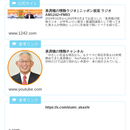
泉房穂の情熱ラジオ | ニッポン放送 ラジオ
AM1242+FM93
2024年10月から2025年3月までお送りした「泉房穂の情
熱ラジオ」が半年ぶりに復活！参議院議員として帰ってき
た泉さんが情熱たっぷりに生放送で熱いトークを繰り広げ
ます。今年は木曜日18時からの生放送、10月2日（木）か
ら「情熱ラジ...
www.1242.com
泉房穂の情熱チャンネル
「やさしい社会を明石から」をテーマに明石市長を12年間
務めてきた泉房穂が、YouTubeチャンネルをスタート！
SNSだけでは語り切れない本質や、未だ紹介されていない
本音トークをご紹介します！
www.youtube.com
https://x.com/izumi_akashi
x.com