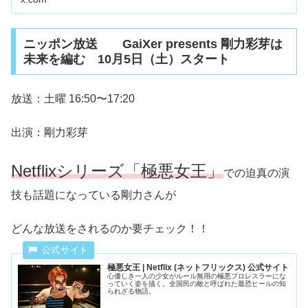
ニッポン放送 GaiXer presents 剛力彩芽は
未来を編む 10月5日（土）スタート
放送：土曜 16:50〜17:20
出演：剛力彩芽
Netflixシリーズ「極悪女王」
での迫真の演
技も話題になっている剛力さんが
どんな放送をされるのか要チェック！！
極悪女王 | Netflix ( ネ ッ ト フ リ ッ ク ス ) 公 式サ イ ト
心優しき一人の少女がルール無用の極悪プロレスラーにな
っていく姿を描く。全国民の敵と呼ばれた最恐ヒールの知
られざる物語。