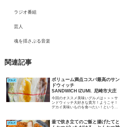
ラジオ番組
芸人
魂を揺さぶる音楽
関連記事
ボリューム満点コスパ最高のサン
グルメ
ドウィッチ
SANDWICH IZUMI. 尼崎市大庄
今回のオススメ美味いグルメは＞＞＞サ
ンドウィッチ大好きな貴方！ようこそ！
デカイ美味いものを食べたい！という気
持ちはいくつになっても変わらないもの
ですそして美味しいものを食べた時の満
足感これを感じられて初めてあ～美味し
釜で炊き立てのご飯と揚げたてと
グルメ
かったという心からの言葉...