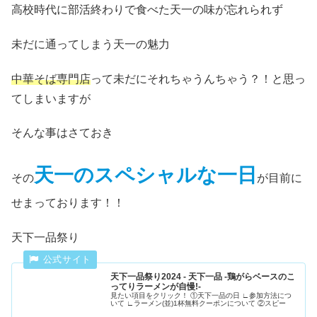
高校時代に部活終わりで食べた天一の味が忘れられず
未だに通ってしまう天一の魅力
中華そば専門店
って未だにそれちゃうんちゃう？！と思っ
てしまいますが
そんな事はさておき
天一のスペシャルな一日
その
が目前に
せまっております！！
天下一品祭り
天下一品祭り2024 - 天下一品 -鶏がらベースのこ
ってりラーメンが自慢!-
見たい項目をクリック！ ①天下一品の日 ∟参加方法につ
いて ∟ラーメン(並)1杯無料クーポンについて ②スピー