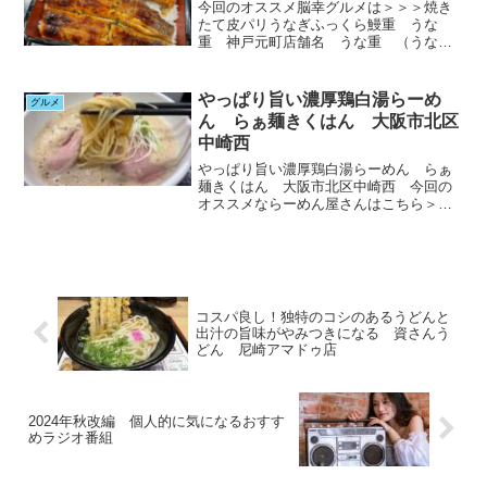
今回のオススメ脳幸グルメは＞＞＞焼き
たて皮パリうなぎふっくら鰻重 うな
重 神戸元町店舗名 うな重 （うなし
げ）神戸元町自分へのご褒美って時々欲
しいもんですよね小さいご褒美から大き
いご褒美色々ありますがうなぎはやっぱ
やっぱり旨い濃厚鶏白湯らーめ
グルメ
り大きい方のご褒美ですよね...
ん らぁ麺きくはん 大阪市北区
中崎西
やっぱり旨い濃厚鶏白湯らーめん らぁ
麺きくはん 大阪市北区中崎西 今回の
オススメならーめん屋さんはこちら＞＞
＞店舗名 らぁ麺きくはん貴方のお気に
入りのラーメン屋さんはどこですか？案
外自分の行動経路内にないと思いません
か？やっぱりわざわざ食べ...
コスパ良し！独特のコシのあるうどんと
出汁の旨味がやみつきになる 資さんう
どん 尼崎アマドゥ店
2024年秋改編 個人的に気になるおすす
めラジオ番組