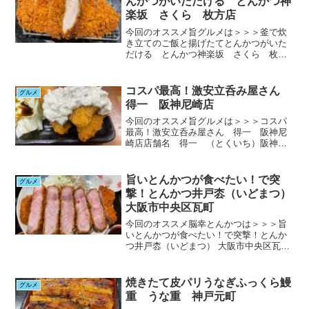
んかつがいただける とんかつ神
楽坂 さくら 枚方店
今回のオススメ旨グルメは＞＞＞釜で炊
き立てのご飯と揚げたてとんかつがいた
だける とんかつ神楽坂 さくら 枚方
店店舗名 とんかつ神楽坂 さくら 枚
方店貴方のお気に入りのとんかつ屋さん
はどこですか？家でとんかつをいただく
コスパ最高！激安立呑み屋さん
グルメ
のはなかなか難しいもんで...
得一 阪神尼崎店
今回のオススメ旨グルメは＞＞＞コスパ
最高！激安立呑み屋さん 得一 阪神尼
崎店店舗名 得一 （とくいち）阪神尼
崎店貴方は毎日でも寄り道したい場所・
お店ありますか？見知らぬ少年今やあま
り見かけなくなった近所の駄菓子屋さ
旨いとんかつが食べたい！で突
グルメ
ん！腰痛持ち女性そうねぇ。...
撃！とんかつ井戸枩（いどまつ）
大阪市中央区瓦町
今回のオススメ脳幸とんかつは＞＞＞旨
いとんかつが食べたい！で突撃！とんか
つ井戸枩（いどまつ） 大阪市中央区瓦町
店舗名 とんかつ井戸枩（いどまつ）大
阪市中央区瓦町皆さんとんかつって家で
食べてます？食べてる！！って今答えた
焼きたて皮パリうなぎふっくら鰻
グルメ
貴方！！うらやますぃ～...
重 うな重 神戸元町