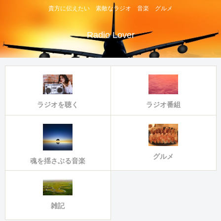
貴方に伝えたい 素敵なラジオ 音楽 グルメ
Radio Lover
ラジオ番組
ラジオを聴く
グルメ
魂を揺さぶる音楽
雑記