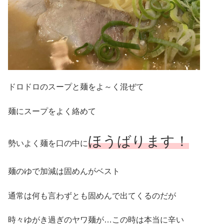
ドロドロのスープと麺をよ～く混ぜて
麺にスープをよく絡めて
ほうばります！
勢いよく麺を口の中に
麺のゆで加減は固めんがベスト
通常は何も言わずとも固めんで出てくるのだが
時々ゆがき過ぎのヤワ麺が…この時は本当に辛い