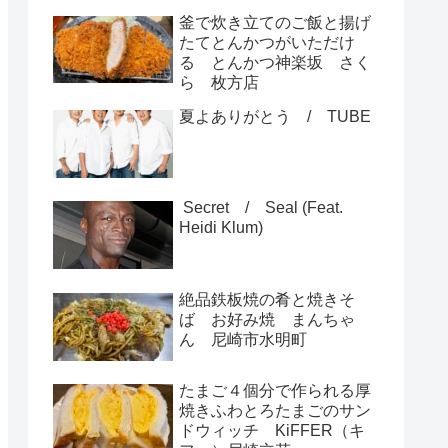
釜で炊き立てのご飯と揚げ
たてとんかつがいただけ
る とんかつ神楽坂 さく
ら 枚方店
夏よありがとう / TUBE
Secret / Seal (Feat.
Heidi Klum)
絶品鉄板焼の肴と焼きそ
ば お好み焼 まんちゃ
ん 尼崎市水明町
たまご４個分で作られる厚
焼きふわとろたまごのサン
ドウィッチ KiFFER（キ