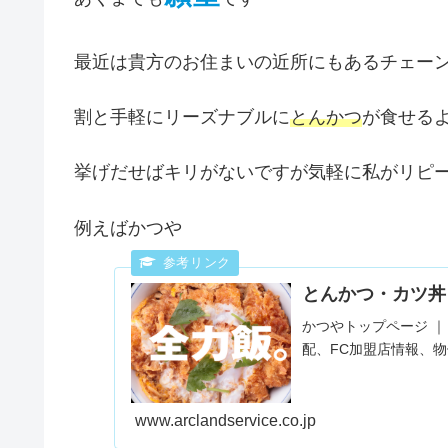
最近は貴方のお住まいの近所にもあるチェー
割と手軽にリーズナブルに
とんかつ
が食せる
挙げだせばキリがないですが気軽に私がリピ
例えばかつや
とんかつ・カツ丼
かつやトップページ 
配、FC加盟店情報、
www.arclandservice.co.jp