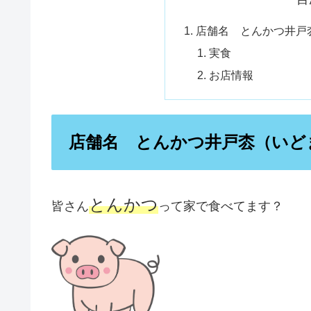
店舗名 とんかつ井戸
実食
お店情報
店舗名 とんかつ井戸枩（いど
とんかつ
皆さん
って家で食べてます？