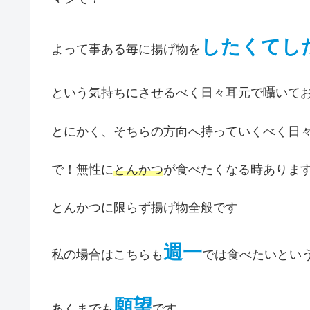
したくてし
よって事ある毎に揚げ物を
という気持ちにさせるべく日々耳元で囁いて
とにかく、そちらの方向へ持っていくべく日
で！無性に
とんかつ
が食べたくなる時ありま
とんかつに限らず揚げ物全般です
週一
私の場合はこちらも
では食べたいとい
願望
あくまでも
です