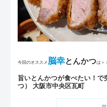
脳幸
とんかつ
今回のオススメ
は＞
旨いとんかつが食べたい！で
つ） 大阪市中央区瓦町
目