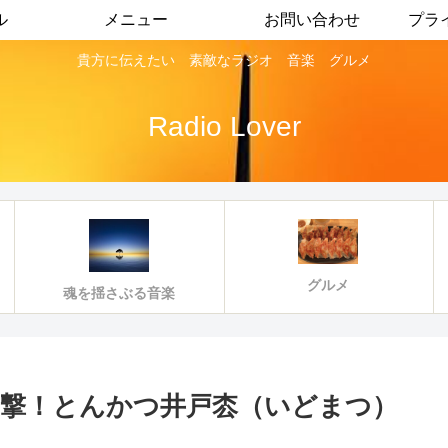
ル
メニュー
お問い合わせ
プラ
貴方に伝えたい 素敵なラジオ 音楽 グルメ
Radio Lover
グルメ
魂を揺さぶる音楽
撃！とんかつ井戸枩（いどまつ）