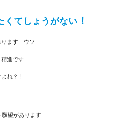
！
たくてしょうがない
おります ウソ
々精進です
すよね？！
う願望があります