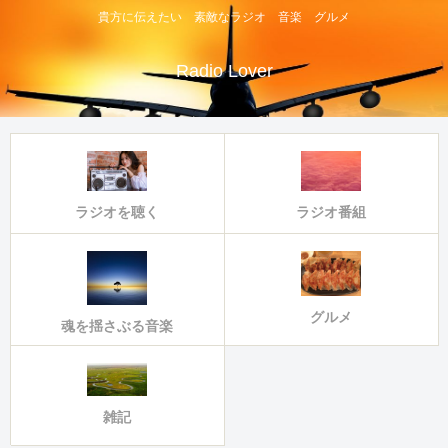
貴方に伝えたい 素敵なラジオ 音楽 グルメ
Radio Lover
ラジオ番組
ラジオを聴く
グルメ
魂を揺さぶる音楽
雑記